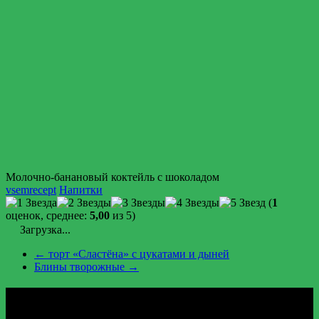
Молочно-банановый коктейль с шоколадом
vsemrecept
Напитки
(
1
оценок, среднее:
5,00
из 5)
Загрузка...
←
торт «Сластёна» с цукатами и дыней
Блины творожные
→