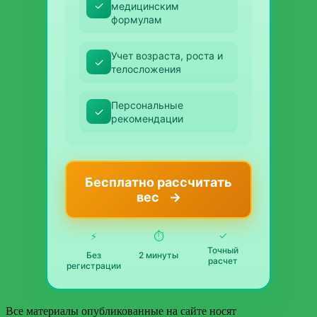
✓
медицинским
формулам
Учет возраста, роста и
✓
телосложения
Персональные
✓
рекомендации
Бесплатно рассчитать
вес
→
✓
⚡
⏱️
Точный
Без
2 минуты
расчет
регистрации
Все материалы опубликованные на сайте носят