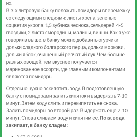
их.
В 3-х литровую банку положить помидоры вперемежку
со следующими специями: листы хрена, зеленые
соцветия укропа, 1,5 зубчика чеснока, сельдерей, 4-5
гвоздики, 2 листа смородины, малины, вишни.
Как я уже
говорила выше, в банку можно добавить огурчики,
дольки сладкого болгарского перца, дольки моркови,
дольки яблок, очищенный репчатый лук. Чем больше
разных овощей, тем вкуснее получается
маринованное ассорти, где главными компонентами
являются помидоры.
Отдельно нужно вскипятить воду. В подготовленную
банку с помидорами залить кипяток и выдержать 7-10
минут. Затем воду слить и перекипятить ее снова.
Залить помидоры во второй раз. Выдержать еще 7-10
минут. Снова сливаем воду и кипятим ее.
Пока вода
закипает, в банку кладем:
2 ст. л. соли