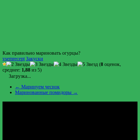
Как правильно мариновать огурцы?
vsemrecept
Закуски
(
8
оценок,
среднее:
1,88
из 5)
Загрузка...
←
Маринуем чеснок
Маринованные помидоры
→