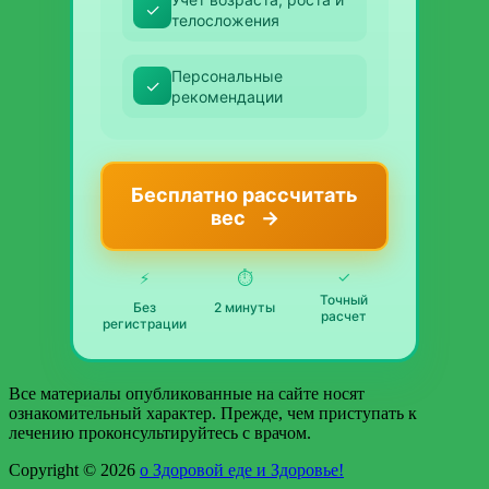
✓
телосложения
Персональные
✓
рекомендации
Бесплатно рассчитать
вес
→
✓
⚡
⏱️
Точный
Без
2 минуты
расчет
регистрации
Все материалы опубликованные на сайте носят
ознакомительный характер. Прежде, чем приступать к
лечению проконсультируйтесь c врачом.
Copyright © 2026
о Здоровой еде и Здоровье!