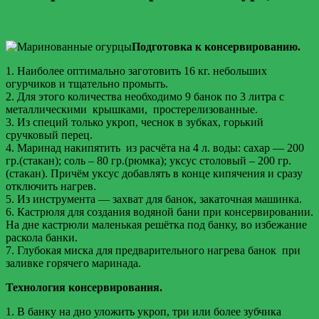
Подготовка к консервированию.
1. Наиболее оптимально заготовить 16 кг. небольших
огурчиков и тщательно промыть.
2. Для этого количества необходимо 9 банок по 3 литра с
металлическими крышками, простерелизованные.
3. Из специй только укроп, чеснок в зубках, горький
сручковый перец.
4. Маринад накипятить из расчёта на 4 л. воды: сахар — 200
гр.(стакан); соль – 80 гр.(рюмка); уксус столовый – 200 гр.
(стакан). Причём уксус добавлять в конце кипячения и сразу
отключить нагрев.
5. Из инструмента — захват для банок, закаточная машинка.
6. Кастрюля для создания водяной бани при консервировании.
На дне кастрюли маленькая решётка под банку, во избежание
раскола банки.
7. Глубокая миска для предварительного нагрева банок при
заливке горячего маринада.
Технология консервирования.
1. В банку на дно уложить укроп, три или более зубчика