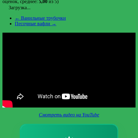
оценок, среднее:
5,00
из 5)
Загрузка...
←
Ванильные трубочки
Песочные вафли
→
Смотреть видео на YouTube